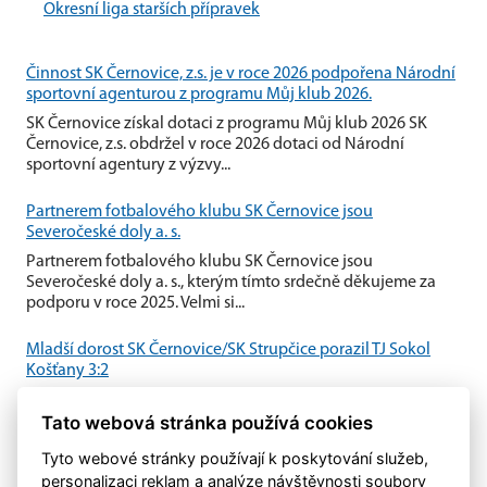
Okresní liga starších přípravek
Činnost SK Černovice, z.s. je v roce 2026 podpořena Národní
sportovní agenturou z programu Můj klub 2026.
SK Černovice získal dotaci z programu Můj klub 2026 SK
Černovice, z.s. obdržel v roce 2026 dotaci od Národní
sportovní agentury z výzvy...
Partnerem fotbalového klubu SK Černovice jsou
Severočeské doly a. s.
Partnerem fotbalového klubu SK Černovice jsou
Severočeské doly a. s., kterým tímto srdečně děkujeme za
podporu v roce 2025. Velmi si...
Mladší dorost SK Černovice/SK Strupčice porazil TJ Sokol
Košťany 3:2
Mladší dorost SK Černovice/SK Strupčice zvládl domácí
Tato webová stránka používá cookies
utkání proti TJ Sokol Košťany a po vyrovnaném průběhu
zvítězil 3:2.
Tyto webové stránky používají k poskytování služeb,
personalizaci reklam a analýze návštěvnosti soubory