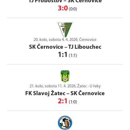
TJ Proboštov
–
SK Černovice
3:0
(0:0)
20. kolo, sobota 4. 4. 2026, Černovice
SK Černovice
–
TJ Libouchec
1:1
(1:1)
21. kolo, sobota 11. 4. 2026, Žatec - U řeky
FK Slavoj Žatec
–
SK Černovice
2:1
(1:0)