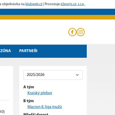
 a objednávka na
klubweb.cz
| Provozuje
eSports.cz, s.r.o.
NZÓNA
PARTNEŘI
A tým
Krajský přebor
B tým
Macron 8. liga mužů
0:0)
Mladší dorost