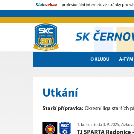
Klub
web.cz
– profesionální internetové stránky pro vá
O KLUBU
A-TÝM
Utkání
Starší přípravka:
Okresní liga starších p
1. kolo, středa 3. 9. 2025, Žižkova
TJ SPARTA Radonice