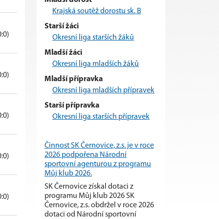
Krajská soutěž dorostu sk. B
Starší žáci
0:0)
Okresní liga starších žáků
Mladší žáci
Okresní liga mladších žáků
0:0)
Mladší přípravka
Okresní liga mladších přípravek
Starší přípravka
0:0)
Okresní liga starších přípravek
Činnost SK Černovice, z.s. je v roce
2026 podpořena Národní
0:0)
sportovní agenturou z programu
Můj klub 2026.
SK Černovice získal dotaci z
programu Můj klub 2026 SK
0:0)
Černovice, z.s. obdržel v roce 2026
dotaci od Národní sportovní