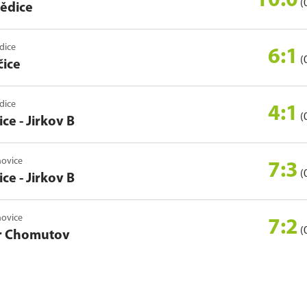
10:0
(
bědice
ědice
6:1
(
čice
ědice
4:1
(
ce - Jirkov B
novice
7:3
(
ce - Jirkov B
novice
7:2
(
r Chomutov