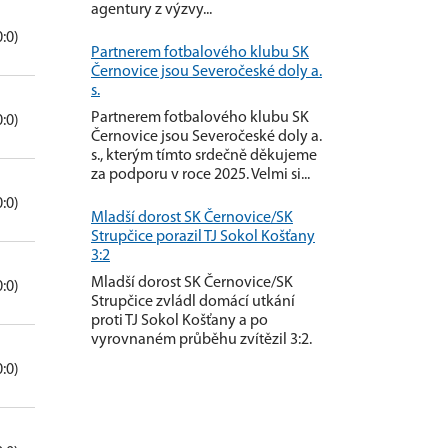
agentury z výzvy...
0:0)
Partnerem fotbalového klubu SK
Černovice jsou Severočeské doly a.
s.
Partnerem fotbalového klubu SK
0:0)
Černovice jsou Severočeské doly a.
s., kterým tímto srdečně děkujeme
za podporu v roce 2025. Velmi si...
0:0)
Mladší dorost SK Černovice/SK
Strupčice porazil TJ Sokol Košťany
3:2
Mladší dorost SK Černovice/SK
0:0)
Strupčice zvládl domácí utkání
proti TJ Sokol Košťany a po
vyrovnaném průběhu zvítězil 3:2.
0:0)