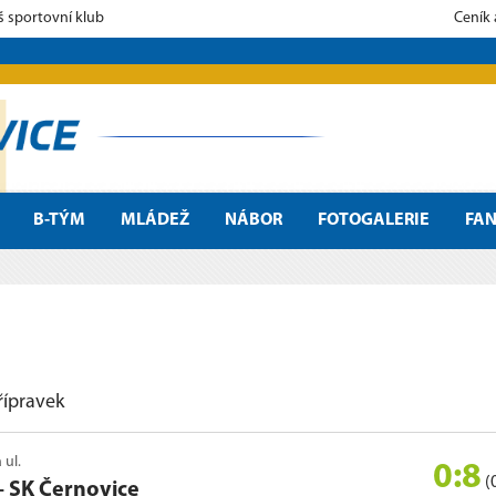
š sportovní klub
Ceník
B-TÝM
MLÁDEŽ
NÁBOR
FOTOGALERIE
FA
řípravek
 ul.
0:8
(
–
SK Černovice