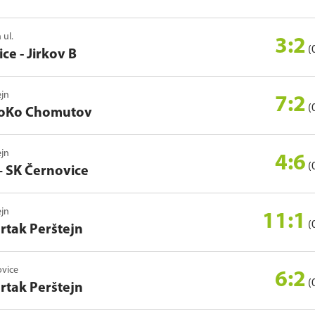
 ul.
3:2
(
ce - Jirkov B
ejn
7:2
(
LoKo Chomutov
ejn
4:6
(
–
SK Černovice
ejn
11:1
(
rtak Perštejn
ovice
6:2
(
rtak Perštejn