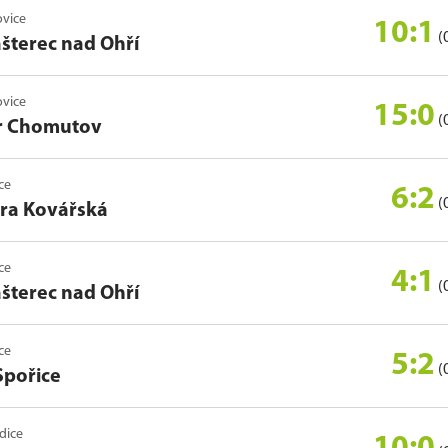
ovice
10:1
(
ášterec nad Ohří
ovice
15:0
(
r Chomutov
ice
6:2
(
kra Kovářská
ice
4:1
(
ášterec nad Ohří
ice
5:2
(
Spořice
ědice