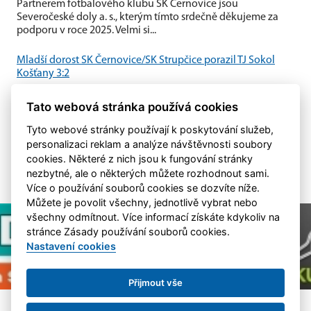
Partnerem fotbalového klubu SK Černovice jsou
Severočeské doly a. s., kterým tímto srdečně děkujeme za
podporu v roce 2025. Velmi si...
Mladší dorost SK Černovice/SK Strupčice porazil TJ Sokol
Košťany 3:2
Mladší dorost SK Černovice/SK Strupčice zvládl domácí
Tato webová stránka používá cookies
utkání proti TJ Sokol Košťany a po vyrovnaném průběhu
zvítězil 3:2.
Tyto webové stránky používají k poskytování služeb,
personalizaci reklam a analýze návštěvnosti soubory
cookies. Některé z nich jsou k fungování stránky
nezbytné, ale o některých můžete rozhodnout sami.
Více o používání souborů cookies se dozvíte níže.
Můžete je povolit všechny, jednotlivě vybrat nebo
všechny odmítnout. Více informací získáte kdykoliv na
stránce Zásady používání souborů cookies.
Nastavení cookies
Přijmout vše