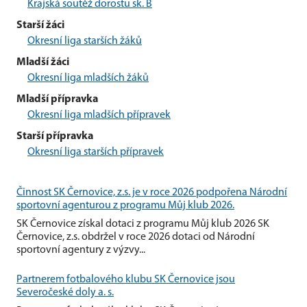
Krajská soutěž dorostu sk. B
Starší žáci
Okresní liga starších žáků
Mladší žáci
Okresní liga mladších žáků
Mladší přípravka
Okresní liga mladších přípravek
Starší přípravka
Okresní liga starších přípravek
Činnost SK Černovice, z.s. je v roce 2026 podpořena Národní
sportovní agenturou z programu Můj klub 2026.
SK Černovice získal dotaci z programu Můj klub 2026 SK
Černovice, z.s. obdržel v roce 2026 dotaci od Národní
sportovní agentury z výzvy...
Partnerem fotbalového klubu SK Černovice jsou
Severočeské doly a. s.