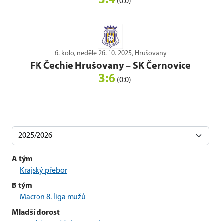
3:4
(0:0)
6. kolo, neděle 26. 10. 2025, Hrušovany
FK Čechie Hrušovany
–
SK Černovice
3:6
(0:0)
A tým
Krajský přebor
B tým
Macron 8. liga mužů
Mladší dorost