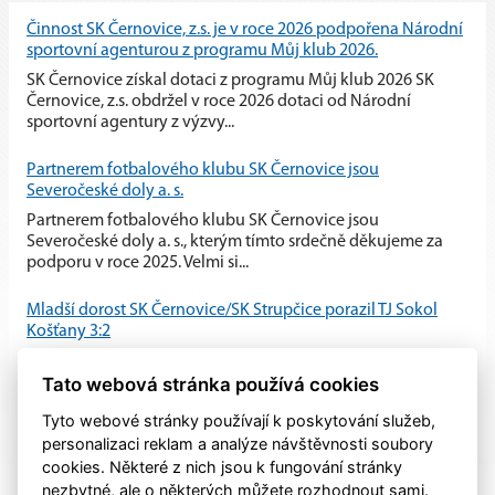
Činnost SK Černovice, z.s. je v roce 2026 podpořena Národní
sportovní agenturou z programu Můj klub 2026.
SK Černovice získal dotaci z programu Můj klub 2026 SK
Černovice, z.s. obdržel v roce 2026 dotaci od Národní
sportovní agentury z výzvy...
Partnerem fotbalového klubu SK Černovice jsou
Severočeské doly a. s.
Partnerem fotbalového klubu SK Černovice jsou
Severočeské doly a. s., kterým tímto srdečně děkujeme za
podporu v roce 2025. Velmi si...
Mladší dorost SK Černovice/SK Strupčice porazil TJ Sokol
Košťany 3:2
Mladší dorost SK Černovice/SK Strupčice zvládl domácí
Tato webová stránka používá cookies
utkání proti TJ Sokol Košťany a po vyrovnaném průběhu
zvítězil 3:2.
Tyto webové stránky používají k poskytování služeb,
personalizaci reklam a analýze návštěvnosti soubory
cookies. Některé z nich jsou k fungování stránky
nezbytné, ale o některých můžete rozhodnout sami.