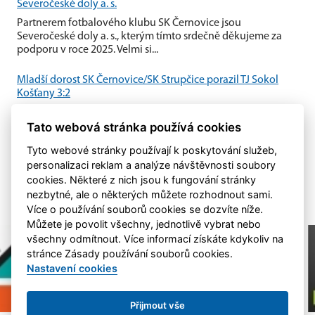
Severočeské doly a. s.
Partnerem fotbalového klubu SK Černovice jsou
Severočeské doly a. s., kterým tímto srdečně děkujeme za
podporu v roce 2025. Velmi si...
Mladší dorost SK Černovice/SK Strupčice porazil TJ Sokol
Košťany 3:2
Mladší dorost SK Černovice/SK Strupčice zvládl domácí
Tato webová stránka používá cookies
utkání proti TJ Sokol Košťany a po vyrovnaném průběhu
zvítězil 3:2.
Tyto webové stránky používají k poskytování služeb,
personalizaci reklam a analýze návštěvnosti soubory
cookies. Některé z nich jsou k fungování stránky
nezbytné, ale o některých můžete rozhodnout sami.
Více o používání souborů cookies se dozvíte níže.
Můžete je povolit všechny, jednotlivě vybrat nebo
všechny odmítnout. Více informací získáte kdykoliv na
stránce Zásady používání souborů cookies.
Nastavení cookies
Přijmout vše