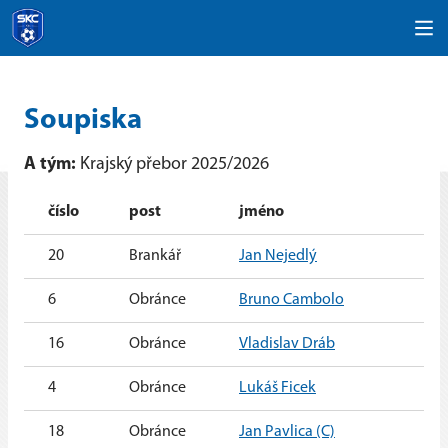
Soupiska
A tým:
Krajský přebor 2025/2026
číslo
post
jméno
20
Brankář
Jan Nejedlý
6
Obránce
Bruno Cambolo
16
Obránce
Vladislav Dráb
4
Obránce
Lukáš Ficek
18
Obránce
Jan Pavlica (C)