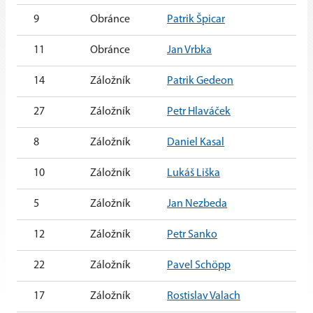
9
Obránce
Patrik Špicar
11
Obránce
Jan Vrbka
14
Záložník
Patrik Gedeon
27
Záložník
Petr Hlaváček
8
Záložník
Daniel Kasal
10
Záložník
Lukáš Liška
5
Záložník
Jan Nezbeda
12
Záložník
Petr Sanko
22
Záložník
Pavel Schöpp
17
Záložník
Rostislav Valach