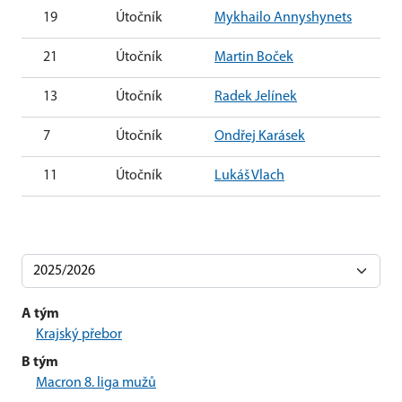
19
Útočník
Mykhailo Annyshynets
21
Útočník
Martin Boček
13
Útočník
Radek Jelínek
7
Útočník
Ondřej Karásek
11
Útočník
Lukáš Vlach
A tým
Krajský přebor
B tým
Macron 8. liga mužů