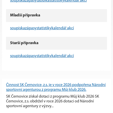
soupiska
zápasy
tabulka
statistiky
kalendář akcí
Mladší přípravka
soupiska
zápasy
statistiky
kalendář akcí
Starší přípravka
soupiska
zápasy
statistiky
kalendář akcí
Činnost SK Černovice, z.s. je v roce 2026 podpořena Národní
sportovní agenturou z programu Můj klub 2026.
SK Černovice získal dotaci z programu Můj klub 2026 SK
Černovice, z.s. obdržel v roce 2026 dotaci od Národní
sportovní agentury z výzvy...