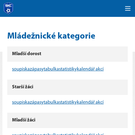
Mládežnické kategorie
Mladší dorost
soupiska
zápasy
tabulka
statistiky
kalendář akcí
Starší žáci
soupiska
zápasy
tabulka
statistiky
kalendář akcí
Mladší žáci