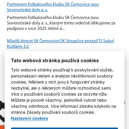
Partnerem fotbalového klubu SK Černovice jsou
Severočeské doly a. s.
Partnerem fotbalového klubu SK Černovice jsou
Severočeské doly a. s., kterým tímto srdečně děkujeme za
podporu v roce 2025. Velmi si...
Mladší dorost SK Černovice/SK Strupčice porazil TJ Sokol
Košťany 3:2
Mladší dorost SK Černovice/SK Strupčice zvládl domácí
Tato webová stránka používá cookies
utkání proti TJ Sokol Košťany a po vyrovnaném průběhu
zvítězil 3:2.
Tyto webové stránky používají k poskytování služeb,
personalizaci reklam a analýze návštěvnosti soubory
cookies. Některé z nich jsou k fungování stránky
nezbytné, ale o některých můžete rozhodnout sami.
Více o používání souborů cookies se dozvíte níže.
Můžete je povolit všechny, jednotlivě vybrat nebo
všechny odmítnout. Více informací získáte kdykoliv na
stránce Zásady používání souborů cookies.
Nastavení cookies