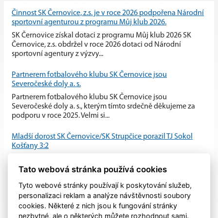
Činnost SK Černovice, z.s. je v roce 2026 podpořena Národní
sportovní agenturou z programu Můj klub 2026.
SK Černovice získal dotaci z programu Můj klub 2026 SK
Černovice, z.s. obdržel v roce 2026 dotaci od Národní
sportovní agentury z výzvy...
Partnerem fotbalového klubu SK Černovice jsou
Severočeské doly a. s.
Partnerem fotbalového klubu SK Černovice jsou
Severočeské doly a. s., kterým tímto srdečně děkujeme za
podporu v roce 2025. Velmi si...
Mladší dorost SK Černovice/SK Strupčice porazil TJ Sokol
Košťany 3:2
Mladší dorost SK Černovice/SK Strupčice zvládl domácí
Tato webová stránka používá cookies
utkání proti TJ Sokol Košťany a po vyrovnaném průběhu
zvítězil 3:2.
Tyto webové stránky používají k poskytování služeb,
personalizaci reklam a analýze návštěvnosti soubory
cookies. Některé z nich jsou k fungování stránky
nezbytné, ale o některých můžete rozhodnout sami.