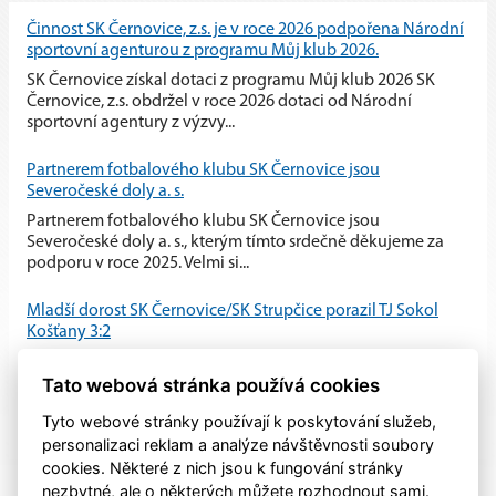
Činnost SK Černovice, z.s. je v roce 2026 podpořena Národní
sportovní agenturou z programu Můj klub 2026.
SK Černovice získal dotaci z programu Můj klub 2026 SK
Černovice, z.s. obdržel v roce 2026 dotaci od Národní
sportovní agentury z výzvy...
Partnerem fotbalového klubu SK Černovice jsou
Severočeské doly a. s.
Partnerem fotbalového klubu SK Černovice jsou
Severočeské doly a. s., kterým tímto srdečně děkujeme za
podporu v roce 2025. Velmi si...
Mladší dorost SK Černovice/SK Strupčice porazil TJ Sokol
Košťany 3:2
Mladší dorost SK Černovice/SK Strupčice zvládl domácí
Tato webová stránka používá cookies
utkání proti TJ Sokol Košťany a po vyrovnaném průběhu
zvítězil 3:2.
Tyto webové stránky používají k poskytování služeb,
personalizaci reklam a analýze návštěvnosti soubory
cookies. Některé z nich jsou k fungování stránky
nezbytné, ale o některých můžete rozhodnout sami.