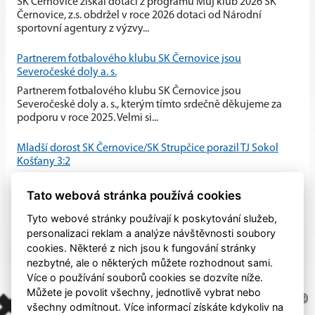
SK Černovice získal dotaci z programu Můj klub 2026 SK
Černovice, z.s. obdržel v roce 2026 dotaci od Národní
sportovní agentury z výzvy...
Partnerem fotbalového klubu SK Černovice jsou
Severočeské doly a. s.
Partnerem fotbalového klubu SK Černovice jsou
Severočeské doly a. s., kterým tímto srdečně děkujeme za
podporu v roce 2025. Velmi si...
Mladší dorost SK Černovice/SK Strupčice porazil TJ Sokol
Košťany 3:2
Mladší dorost SK Černovice/SK Strupčice zvládl domácí
Tato webová stránka používá cookies
utkání proti TJ Sokol Košťany a po vyrovnaném průběhu
zvítězil 3:2.
Tyto webové stránky používají k poskytování služeb,
personalizaci reklam a analýze návštěvnosti soubory
cookies. Některé z nich jsou k fungování stránky
nezbytné, ale o některých můžete rozhodnout sami.
Více o používání souborů cookies se dozvíte níže.
Můžete je povolit všechny, jednotlivě vybrat nebo
všechny odmítnout. Více informací získáte kdykoliv na