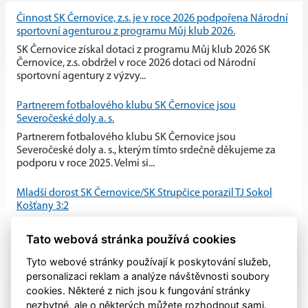
Činnost SK Černovice, z.s. je v roce 2026 podpořena Národní
sportovní agenturou z programu Můj klub 2026.
SK Černovice získal dotaci z programu Můj klub 2026 SK
Černovice, z.s. obdržel v roce 2026 dotaci od Národní
sportovní agentury z výzvy...
Partnerem fotbalového klubu SK Černovice jsou
Severočeské doly a. s.
Partnerem fotbalového klubu SK Černovice jsou
Severočeské doly a. s., kterým tímto srdečně děkujeme za
podporu v roce 2025. Velmi si...
Mladší dorost SK Černovice/SK Strupčice porazil TJ Sokol
Košťany 3:2
Mladší dorost SK Černovice/SK Strupčice zvládl domácí
Tato webová stránka používá cookies
utkání proti TJ Sokol Košťany a po vyrovnaném průběhu
zvítězil 3:2.
Tyto webové stránky používají k poskytování služeb,
personalizaci reklam a analýze návštěvnosti soubory
cookies. Některé z nich jsou k fungování stránky
nezbytné, ale o některých můžete rozhodnout sami.