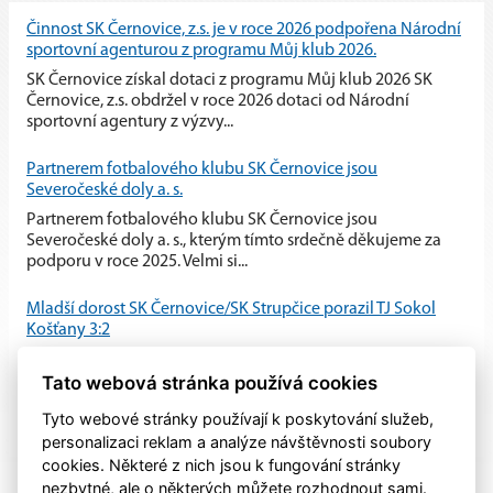
Činnost SK Černovice, z.s. je v roce 2026 podpořena Národní
sportovní agenturou z programu Můj klub 2026.
SK Černovice získal dotaci z programu Můj klub 2026 SK
Černovice, z.s. obdržel v roce 2026 dotaci od Národní
sportovní agentury z výzvy...
Partnerem fotbalového klubu SK Černovice jsou
Severočeské doly a. s.
Partnerem fotbalového klubu SK Černovice jsou
Severočeské doly a. s., kterým tímto srdečně děkujeme za
podporu v roce 2025. Velmi si...
Mladší dorost SK Černovice/SK Strupčice porazil TJ Sokol
Košťany 3:2
Mladší dorost SK Černovice/SK Strupčice zvládl domácí
Tato webová stránka používá cookies
utkání proti TJ Sokol Košťany a po vyrovnaném průběhu
zvítězil 3:2.
Tyto webové stránky používají k poskytování služeb,
personalizaci reklam a analýze návštěvnosti soubory
cookies. Některé z nich jsou k fungování stránky
nezbytné, ale o některých můžete rozhodnout sami.