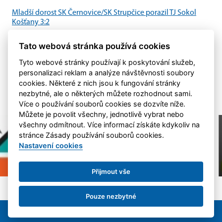
Mladší dorost SK Černovice/SK Strupčice porazil TJ Sokol
Košťany 3:2
Mladší dorost SK Černovice/SK Strupčice zvládl domácí
Tato webová stránka používá cookies
utkání proti TJ Sokol Košťany a po vyrovnaném průběhu
zvítězil 3:2.
Tyto webové stránky používají k poskytování služeb,
personalizaci reklam a analýze návštěvnosti soubory
cookies. Některé z nich jsou k fungování stránky
nezbytné, ale o některých můžete rozhodnout sami.
Více o používání souborů cookies se dozvíte níže.
Můžete je povolit všechny, jednotlivě vybrat nebo
všechny odmítnout. Více informací získáte kdykoliv na
stránce Zásady používání souborů cookies.
Nastavení cookies
Přijmout vše
Pouze nezbytné
SK Černovice & ©
eSports s.r.o.
Nastavení cookies
RSS