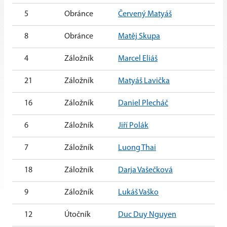
5
Obránce
Červený Matyáš
8
Obránce
Matěj Skupa
4
Záložník
Marcel Eliáš
21
Záložník
Matyáš Lavička
16
Záložník
Daniel Plecháč
6
Záložník
Jiří Polák
7
Záložník
Luong Thai
18
Záložník
Darja Vašečková
9
Záložník
Lukáš Vaško
12
Útočník
Duc Duy Nguyen