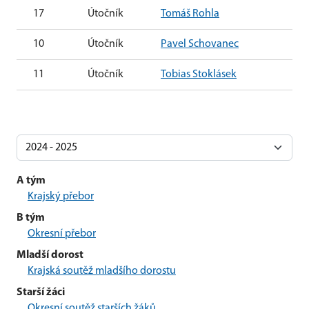
17
Útočník
Tomáš Rohla
10
Útočník
Pavel Schovanec
11
Útočník
Tobias Stoklásek
A tým
Krajský přebor
B tým
Okresní přebor
Mladší dorost
Krajská soutěž mladšího dorostu
Starší žáci
Okresní soutěž starších žáků