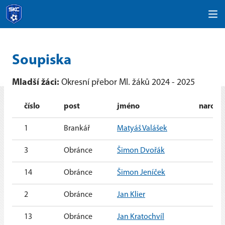
Soupiska
Mladší žáci:
Okresní přebor Ml. žáků 2024 - 2025
číslo
post
jméno
naroze
1
Brankář
Matyáš Valášek
3
Obránce
Šimon Dvořák
14
Obránce
Šimon Jeníček
2
Obránce
Jan Klier
13
Obránce
Jan Kratochvíl